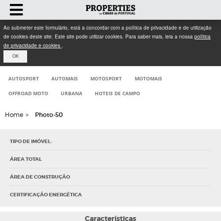
Ao submeter este formulário, está a concordar com a política de privacidade e de utilização
de cookies deste site. Este site pode utilizar cookies. Para saber mais, leia a nossa
política
de privacidade e cookies
.
OK
AUTOSPORT
AUTOMAIS
MOTOSPORT
MOTOMAIS
OFFROAD MOTO
URBANA
HOTEIS DE CAMPO
Home
>
Photo-50
TIPO DE IMÓVEL:
ÁREA TOTAL
ÁREA DE CONSTRUÇÃO
CERTIFICAÇÃO ENERGÉTICA
Características