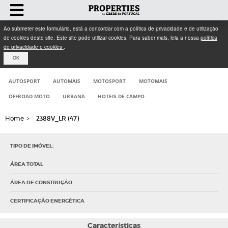
Ao submeter este formulário, está a concordar com a política de privacidade e de utilização
de cookies deste site. Este site pode utilizar cookies. Para saber mais, leia a nossa
política
de privacidade e cookies
.
OK
AUTOSPORT
AUTOMAIS
MOTOSPORT
MOTOMAIS
OFFROAD MOTO
URBANA
HOTEIS DE CAMPO
Home
>
2388V_LR (47)
TIPO DE IMÓVEL:
ÁREA TOTAL
ÁREA DE CONSTRUÇÃO
CERTIFICAÇÃO ENERGÉTICA
Características