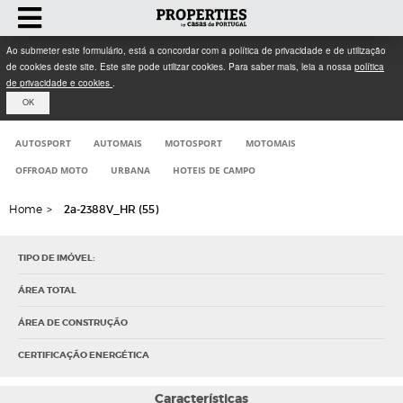
Ao submeter este formulário, está a concordar com a política de privacidade e de utilização
de cookies deste site. Este site pode utilizar cookies. Para saber mais, leia a nossa
política
de privacidade e cookies
.
OK
AUTOSPORT
AUTOMAIS
MOTOSPORT
MOTOMAIS
OFFROAD MOTO
URBANA
HOTEIS DE CAMPO
Home
>
2a-2388V_HR (55)
TIPO DE IMÓVEL:
ÁREA TOTAL
ÁREA DE CONSTRUÇÃO
CERTIFICAÇÃO ENERGÉTICA
Características