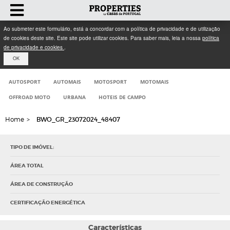
Ao submeter este formulário, está a concordar com a política de privacidade e de utilização
de cookies deste site. Este site pode utilizar cookies. Para saber mais, leia a nossa
política
de privacidade e cookies
.
OK
AUTOSPORT
AUTOMAIS
MOTOSPORT
MOTOMAIS
OFFROAD MOTO
URBANA
HOTEIS DE CAMPO
Home
>
BWO_GR_23072024_48407
TIPO DE IMÓVEL:
ÁREA TOTAL
ÁREA DE CONSTRUÇÃO
CERTIFICAÇÃO ENERGÉTICA
Características