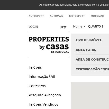
Ao submeter este formulário, está a concordar com a política d
AUTOSPORT
AUTOMAIS
MOTOSPORT
MOTOMAIS
Home
>
QUARTO 5
PT
LOGIN
TIPO DE IMÓVEL:
ÁREA TOTAL
ÁREA DE CONSTRU
Imóveis
CERTIFICAÇÃO ENE
Informação Útil
Contactos
Pesquisa Avançada
Imóveis Vendidos