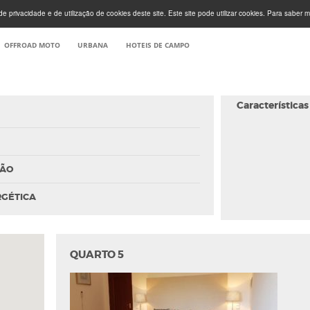
e privacidade e de utilização de cookies deste site. Este site pode utilizar cookies. Para saber m
OFFROAD MOTO
URBANA
HOTEIS DE CAMPO
Características
ÇÃO
RGÉTICA
QUARTO 5