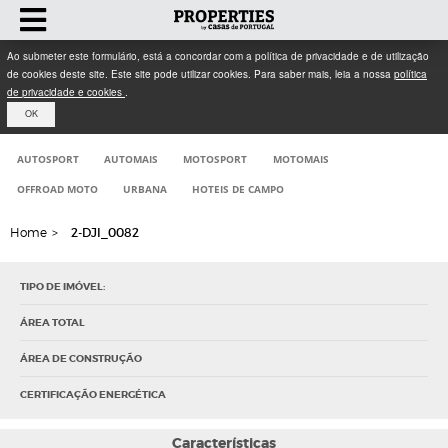
Ao submeter este formulário, está a concordar com a política de privacidade e de utilização
de cookies deste site. Este site pode utilizar cookies. Para saber mais, leia a nossa
política
de privacidade e cookies
.
OK
AUTOSPORT
AUTOMAIS
MOTOSPORT
MOTOMAIS
OFFROAD MOTO
URBANA
HOTEIS DE CAMPO
Home
>
2-DJI_0082
TIPO DE IMÓVEL:
ÁREA TOTAL
ÁREA DE CONSTRUÇÃO
CERTIFICAÇÃO ENERGÉTICA
Características