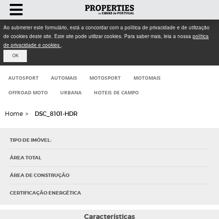
Ao submeter este formulário, está a concordar com a política de privacidade e de utilização
de cookies deste site. Este site pode utilizar cookies. Para saber mais, leia a nossa
política
de privacidade e cookies
.
OK
AUTOSPORT
AUTOMAIS
MOTOSPORT
MOTOMAIS
OFFROAD MOTO
URBANA
HOTEIS DE CAMPO
Home
>
DSC_8101-HDR
TIPO DE IMÓVEL:
ÁREA TOTAL
ÁREA DE CONSTRUÇÃO
CERTIFICAÇÃO ENERGÉTICA
Características