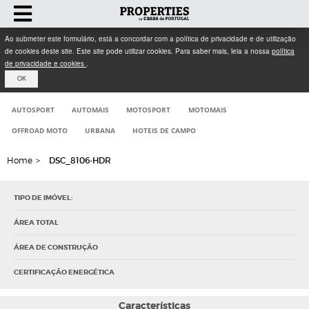
Ao submeter este formulário, está a concordar com a política de privacidade e de utilização
de cookies deste site. Este site pode utilizar cookies. Para saber mais, leia a nossa
política
de privacidade e cookies
.
OK
AUTOSPORT
AUTOMAIS
MOTOSPORT
MOTOMAIS
OFFROAD MOTO
URBANA
HOTEIS DE CAMPO
Home
>
DSC_8106-HDR
TIPO DE IMÓVEL:
ÁREA TOTAL
ÁREA DE CONSTRUÇÃO
CERTIFICAÇÃO ENERGÉTICA
Características