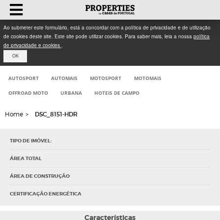
Ao submeter este formulário, está a concordar com a política de privacidade e de utilização
de cookies deste site. Este site pode utilizar cookies. Para saber mais, leia a nossa
política
de privacidade e cookies
.
OK
AUTOSPORT
AUTOMAIS
MOTOSPORT
MOTOMAIS
OFFROAD MOTO
URBANA
HOTEIS DE CAMPO
Home
>
DSC_8151-HDR
TIPO DE IMÓVEL:
ÁREA TOTAL
ÁREA DE CONSTRUÇÃO
CERTIFICAÇÃO ENERGÉTICA
Características