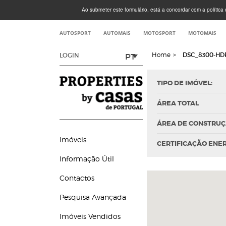
Ao submeter este formulário, está a concordar com a política d
AUTOSPORT
AUTOMAIS
MOTOSPORT
MOTOMAIS
Home
>
DSC_8300-HD
PT
LOGIN
TIPO DE IMÓVEL:
ÁREA TOTAL
ÁREA DE CONSTRU
Imóveis
CERTIFICAÇÃO ENE
Informação Útil
Contactos
Pesquisa Avançada
Imóveis Vendidos