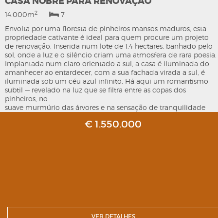
CASA NOBRE PARA RENOVAÇÃO
2
14.000m
7
Envolta por uma floresta de pinheiros mansos maduros, esta
propriedade cativante é ideal para quem procure um projeto
de renovação. Inserida num lote de 1.4 hectares, banhado pelo
sol, onde a luz e o silêncio criam uma atmosfera de rara poesia.
Implantada num claro orientado a sul, a casa é iluminada do
amanhecer ao entardecer, com a sua fachada virada a sul, é
iluminada sob um céu azul infinito. Há aqui um romantismo
subtil — revelado na luz que se filtra entre as copas dos
pinheiros, no
suave murmúrio das árvores e na sensação de tranquilidade
que envolve toda a propriedade. Um lugar simultaneamente
€ 1.550.000
sólido e
onírico, como se aguardasse, em silêncio, para renascer.
VER DETALHES