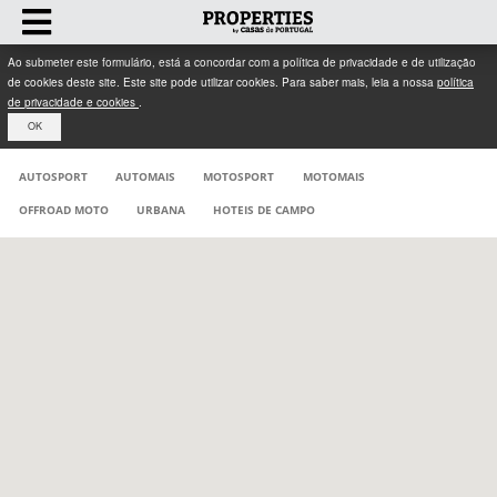
Ao submeter este formulário, está a concordar com a política de privacidade e de utilização
de cookies deste site. Este site pode utilizar cookies. Para saber mais, leia a nossa
política
de privacidade e cookies
.
OK
AUTOSPORT
AUTOMAIS
MOTOSPORT
MOTOMAIS
OFFROAD MOTO
URBANA
HOTEIS DE CAMPO