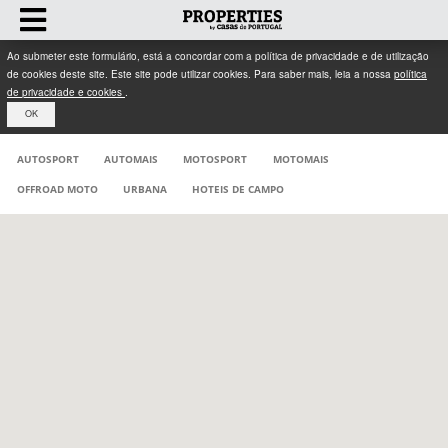
Ao submeter este formulário, está a concordar com a política de privacidade e de utilização
de cookies deste site. Este site pode utilizar cookies. Para saber mais, leia a nossa
política
de privacidade e cookies
.
OK
AUTOSPORT
AUTOMAIS
MOTOSPORT
MOTOMAIS
OFFROAD MOTO
URBANA
HOTEIS DE CAMPO