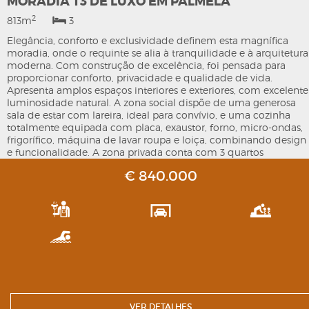
MORADIA T3 DE LUXO EM PALMELA
2
813m
3
Elegância, conforto e exclusividade definem esta magnífica
moradia, onde o requinte se alia à tranquilidade e à arquitetura
moderna. Com construção de excelência, foi pensada para
proporcionar conforto, privacidade e qualidade de vida.
Apresenta amplos espaços interiores e exteriores, com excelente
luminosidade natural. A zona social dispõe de uma generosa
sala de estar com lareira, ideal para convívio, e uma cozinha
totalmente equipada com placa, exaustor, forno, micro-ondas,
frigorífico, máquina de lavar roupa e loiça, combinando design
e funcionalidade. A zona privada conta com 3 quartos
espaçosos, sendo um deles suite, todos com roupeiros
€ 840.000
embutidos. Ar condicionado em todas as divisões. No exterior,
um jardim paisagístico envolve a piscina e a zona de deck,
criando o cenário perfeito para desfrutar do clima e da
serenidade. Descubra a casa dos seus sonhos.
VER DETALHES