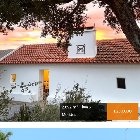
2
2.692 m
3
1.250.000
Melides