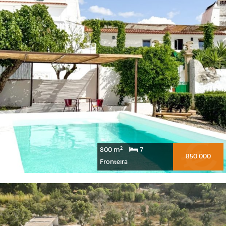
2
800 m
7
850.000
Fronteira