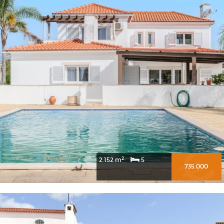
2
2.152 m
5
735.000