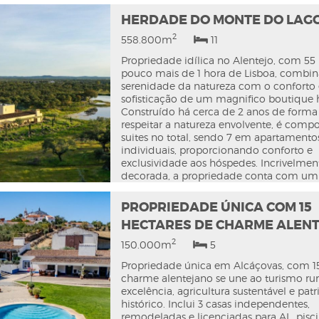
tradicional e detalhes originais preserva
evocando grandeza e herança histórica. 
HERDADE DO MONTE DO LAGO
um elegante hall com pavimento em xad
2
em arco introduz interiores sofisticados.
558.800m
11
ornamentadas, varandas em ferro forjad
Propriedade idílica no Alentejo, com 55 
acabamentos de época combinam-se c
pouco mais de 1 hora de Lisboa, combi
potencial para conforto moderno e pers
serenidade da natureza com o conforto 
O segundo piso conta com terraço priva
sofisticação de um magnifico boutique h
último piso com varanda panorâmica so
Construído há cerca de 2 anos de forma 
centro histórico. Ideal como residência, 
respeitar a natureza envolvente, é compo
boutique ou projeto cultural único.
suites no total, sendo 7 em apartamento
individuais, proporcionando conforto e
exclusividade aos hóspedes. Incrivelmen
decorada, a propriedade conta com um
antiguidades e peças de arte, proporc
ambiente elegante e único. No exterior
PROPRIEDADE ÚNICA COM 15
encontramos o magnífico lago com uma
HECTARES DE CHARME ALEN
junto à lindíssima piscina, incrivelmente
posicionada. Várias nascentes de água, 4
2
150.000m
5
artesianos, garantindo abundância e
sustentabilidade. Milhares de azinheiras 
Propriedade única em Alcáçovas, com 1
maravilhosos afloramentos rochosos e m
charme alentejano se une ao turismo rur
árvores de fruto. Total privacidade, send
excelência, agricultura sustentável e pat
perfeito para quem valoriza a tranquilid
histórico. Inclui 3 casas independentes,
silêncio do campo. A 45 km de Évora, 3
remodeladas e licenciadas para AL, piscin