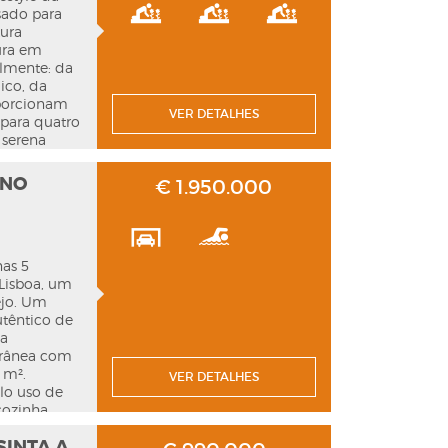
o completam
sado para
 e 1h50 de
tura
ura em
lmente: da
ico, da
oporcionam
VER DETALHES
 para quatro
 serena
ego. A
 e campos
 NO
€ 1.950.000
e o
nir o seu
nas 5
 Lisboa, um
ejo. Um
têntico de
 a
orânea com
 m².
VER DETALHES
lo uso de
cozinha
icos de
SINTA A
ral. No