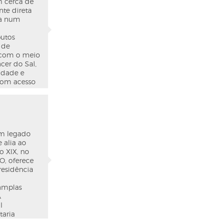
perior,
m cerca de
 tratamento
nte direta
fibra ótica
da num
licas. Ideal
 este é um
butos
 de
 com o meio
cer do Sal,
VER DETALHES
idade e
 com acesso
ora e meia.
siderar o
€ 2.950.000
 turística,
ensidade e
denamento
um legado
construção
 alia ao
o XIX, no
O, oferece
residência
 amplas
A
VER DETALHES
l
taria