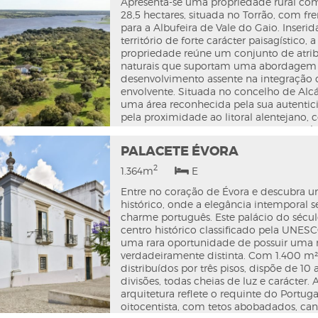
renovada, com chão flutuante no piso su
Apresenta-se uma propriedade rural co
casas de banho modernizadas, pintura e
28,5 hectares, situada no Torrão, com fre
de madeiras, além de ar condicionado e 
para a Albufeira de Vale do Gaio. Inseri
em todas as divisões. Ligada às redes púb
território de forte carácter paisagístico, a
para habitação própria ou investimento,
propriedade reúne um conjunto de atri
imóvel que deve visitar.
naturais que suportam uma abordagem
desenvolvimento assente na integração
envolvente. Situada no concelho de Alcá
uma área reconhecida pela sua autentic
pela proximidade ao litoral alentejano,
a Lisboa assegurado em cerca de uma h
O enquadramento territorial permite con
PALACETE ÉVORA
desenvolvimento de soluções de natureza
compatíveis com uma lógica de baixa d
2
1.364m
E
integração paisagística. O Plano de Or
Entre no coração de Évora e descubra 
da Albufeira do Vale do Gaio permite a 
histórico, onde a elegância intemporal se
de Turismo em Espaço Rural neste local.
charme português. Este palácio do sécul
centro histórico classificado pela UNESC
uma rara oportunidade de possuir uma 
verdadeiramente distinta. Com 1.400 m²
distribuídos por três pisos, dispõe de 10
divisões, todas cheias de luz e carácter. 
arquitetura reflete o requinte do Portuga
oitocentista, com tetos abobadados, can