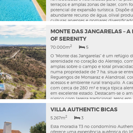
Estremoz, 95 km de Badajoz e 140 km de
terraços e amplas zonas de lazer, com fo
potencial de expansão turística. Dispõe 
abundante recurso de água, olival produ
culturas arvenses e pomares diversificad
ainda com infraestruturas hípicas prem
MONTE DAS JANGARELAS – A
interiores e exteriores (incluindo matern
picadeiro, pastagens e zonas de sombra
OF SERENITY
antigo lagar com elevado potencial de 
2
(hotel, museu ou eventos) e outras edif
70.000m
5
viabilidade de renovação. Ligada à rede 
O “Monte das Jangarelas” é um refúgio 
equipada com painéis solares. Localizaç
serenidade no coração do Alentejo, com 
privilegiada: a 300 m do centro históric
amplas sobre o campo e total privacidad
Évora e 45 min da Comporta. Venda con
numa propriedade de 7 ha, situa-se entr
prédios mistos.
Reguengos de Monsaraz e Alandroal, c
acessos e ambiente rural tranquilo. A cas
com cerca de 280 m² e traça típica alent
em excelente estado. Destacam-se o am
rústico com lareira tradicional, tetos e
pavimento em tijoleira. Dispõe de quatro 
VILLA AUTHENTIC BICAS
no piso inferior, um apartamento indep
Conta com ar condicionado, janelas e
2
5.267m
3
vidro duplo e redes mosquiteiras. No exte
oferece telheiro, piscina com vista infinit
default
Esta moradia T3 no condomínio Authent
cuidado e estacionamento. Olival, zona d
oferece uma experiência autêntica do lif