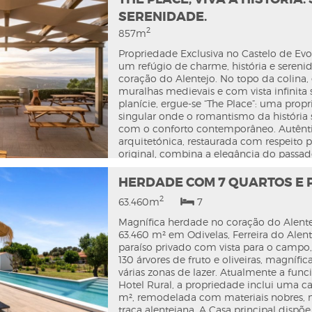
exterior, oferece uma piscina aquecida,
SERENIDADE.
interior e exterior e uma acolhedora coz
2
857m
alentejana. Dispõe ainda de um atelier 
capela privada. A propriedade está tota
Propriedade Exclusiva no Castelo de Ev
pavimentada, com jardins cuidados, oliv
um refúgio de charme, história e sereni
árvores de fruto. Na Habita, encontrará 
coração do Alentejo. No topo da colina, 
de excelência, pautado pela experiência
muralhas medievais e com vista infinita 
e personalização, promovendo propried
planície, ergue-se “The Place”: uma prop
e um verdadeiro estilo de vida.
singular onde o romantismo da história 
com o conforto contemporâneo. Autênti
arquitetónica, restaurada com respeito p
original, combina a elegância do passa
requinte do presente, integrando terraço
panorâmicos e jardim privativo. Com 85
HERDADE COM 7 QUARTOS E 
distribui-se por três núcleos, podendo f
2
63.460m
7
como residência privada, boutique gues
restaurante gourmet, ou como uma úni
Magnífica herdade no coração do Alent
de prestígio. Ideal como investimento tu
63.460 m² em Odivelas, Ferreira do Alen
default
d
residência de luxo, “The Place” represent
paraíso privado com vista para o campo,
equilíbrio perfeito entre autenticidade, 
130 árvores de fruto e oliveiras, magnífic
exclusividade — um refúgio intemporal
várias zonas de lazer. Atualmente a fun
alentejana. Viva a História. Sinta a Seren
Hotel Rural, a propriedade inclui uma c
Descubra “The Place”.
m², remodelada com materiais nobres,
traça alentejana. A Casa principal dispõe