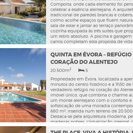
furo, fossa séptica e portão automátic
Comporta, onde cada elemento foi pen
a propriedade, a 15 minutos do Alqueva
celebrar a essência alentejana. A arquite
Lisboa. (N/ Refrª. FG767)
tradicional de paredes brancas e cobert
colmo acolhe espaços que fluem natura
sala de estar e jantar ao terraço panorâm
cozinha equipada às três suítes que pr
um retiro absoluto. A piscina e garagem
carros completam esta proposta de vida
entre a serra e as praias do Carvalhal e P
apenas 10 minutos das melhores praias
QUINTA EM ÉVORA – REFÚGIO
de golfe, e a uma hora de Lisboa, oferec
CORAÇÃO DO ALENTEJO
equilíbrio perfeito entre tranquilidade e
acessibilidade para quem procura redefi
2
20.500m
5
ritmo de vida.
Propriedade em Évora, localizada a ape
minutos do centro histórico e a 1h30 de
verdadeiro refúgio no coração do Alent
imóvel único, que combina o charme au
um monte alentejano com o conforto e
sofisticação de uma moradia contemp
680 m², inserida num terreno de 20.500
Destaca-se pela arquitetura moderna, pe
madeiras nobres, climatização integral, 
totalmente equipada com eletrodomést
THE PLACE, VIVA A HISTÓRIA. 
topo, amplas áreas e abundante luz natu