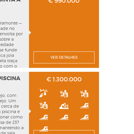
€ 990.000
 garagem
inha
e de uma
lmente
oramonte —
eiras e
dade no
um serviço
envolta por
, dedicação
sobre a
ades únicas
riedade
se funde
ca joia
VER DETALHES
ela traça
do com o
s
7 m²,
PISCINA
€ 1.300.000
uncionar
t house e
ca moradia
ejo, com
rístico ou
tejo. Um
efault
a o
 cerca de
conforto e
a piscina e
 com alma
cionar como
idade.
asa de 237
 mantendo a
 de sala