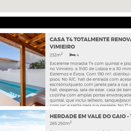
CASA T4 TOTALMENTE RENO
VIMIEIRO
2
232m
4
Excelente moradia T4 com quintal e pisc
no Vimieiro, a 1h30 de Lisboa e a 30 mi
Estremoz e Évora. Com 190 m², distribui-
pisos. No R/C: hall de entrada com acess
escritório/quarto com janela para a rua,
hall, despensa, sala de estar, casa de ba
cozinha com amplas portas envidraçada
quintal, que inclui telheiro, tanque/pisc
com wc e saída para rua paralela. No 1º pi
suite com terraço, lavandaria, dois quar
HERDADE EM VALE DO GAIO –
janelas para a rua principal e casa de b
completa. Destaca-se a excelente organ
2
285.250m
espaços e a abundante luz natural. Tota