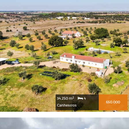
2
34.250 m
4
650.000
Canhestros