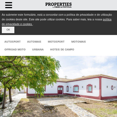
Ao submeter este formulário, está a concordar com a política de privacidade e de utilização
de cookies deste site. Este site pode utilizar cookies. Para saber mais, leia a nossa
política
de privacidade e cookies
.
OK
AUTOSPORT
AUTOMAIS
MOTOSPORT
MOTOMAIS
OFFROAD MOTO
URBANA
HOTEIS DE CAMPO