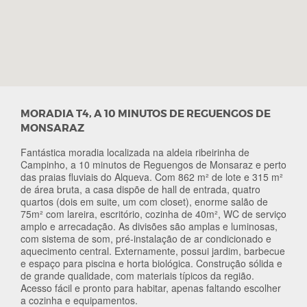
MORADIA T4, A 10 MINUTOS DE REGUENGOS DE
MONSARAZ
Fantástica moradia localizada na aldeia ribeirinha de
Campinho, a 10 minutos de Reguengos de Monsaraz e perto
das praias fluviais do Alqueva. Com 862 m² de lote e 315 m²
de área bruta, a casa dispõe de hall de entrada, quatro
quartos (dois em suite, um com closet), enorme salão de
75m² com lareira, escritório, cozinha de 40m², WC de serviço
amplo e arrecadação. As divisões são amplas e luminosas,
com sistema de som, pré-instalação de ar condicionado e
aquecimento central. Externamente, possui jardim, barbecue
e espaço para piscina e horta biológica. Construção sólida e
de grande qualidade, com materiais típicos da região.
Acesso fácil e pronto para habitar, apenas faltando escolher
a cozinha e equipamentos.