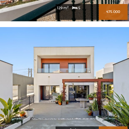
2
129 m
5
475.000