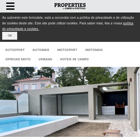
Ao submeter este formulário, está a concordar com a política de privacidade e de utilização
de cookies deste site. Este site pode utilizar cookies. Para saber mais, leia a nossa
política
de privacidade e cookies
.
OK
AUTOSPORT
AUTOMAIS
MOTOSPORT
MOTOMAIS
OFFROAD MOTO
URBANA
HOTEIS DE CAMPO