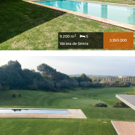
2
9.200 m
5
3.350.000
Várzea de Sintra