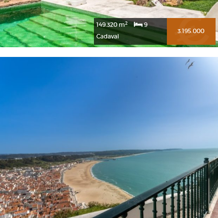
2
149.320 m
9
3.195.000
Cadaval