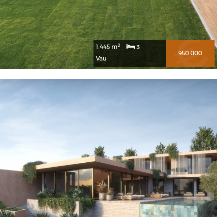
2
1.445 m
3
950.000
Vau