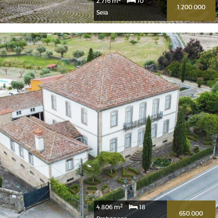
2
2.716 m
10
1.200.000
Seia