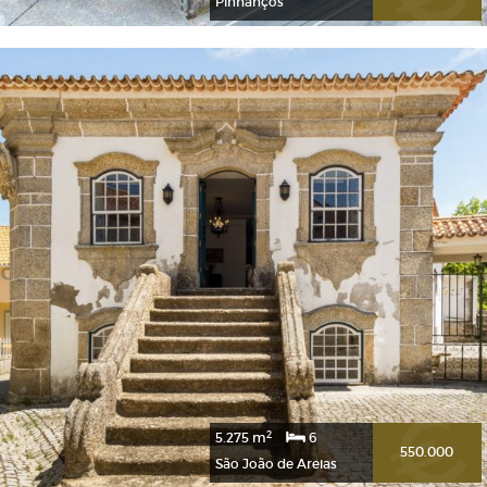
2
4.806 m
18
650.000
Pinhanços