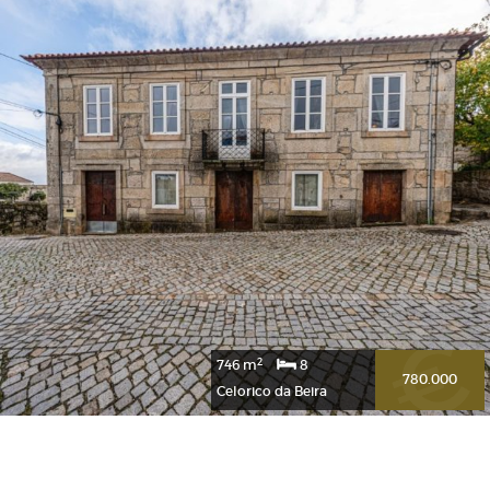
2
36.040 m
8
999.000
2
746 m
8
780.000