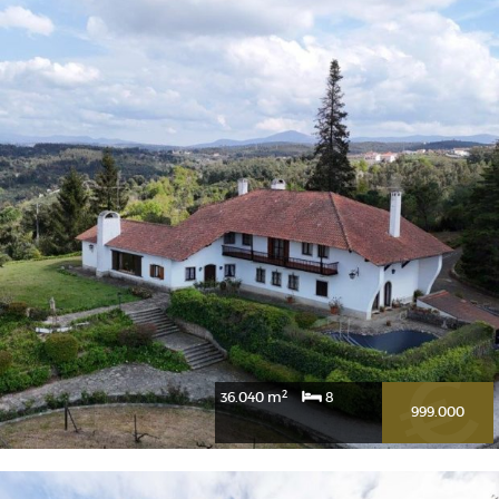
2
1.101 m
5
1.100.000
Tondelinha