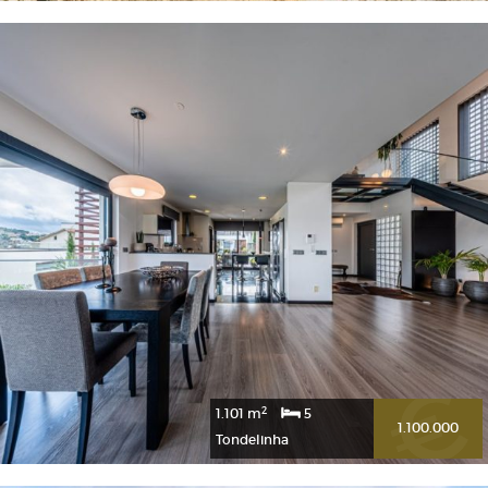
2
5.275 m
6
550.000
São João de Areias