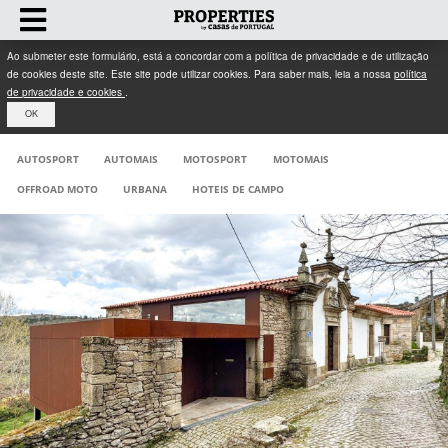
Ao submeter este formulário, está a concordar com a política de privacidade e de utilização
de cookies deste site. Este site pode utilizar cookies. Para saber mais, leia a nossa
política
de privacidade e cookies
.
OK
AUTOSPORT
AUTOMAIS
MOTOSPORT
MOTOMAIS
OFFROAD MOTO
URBANA
HOTEIS DE CAMPO