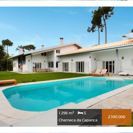
2
1.298 m
5
2.100.000
Charneca da Caparica