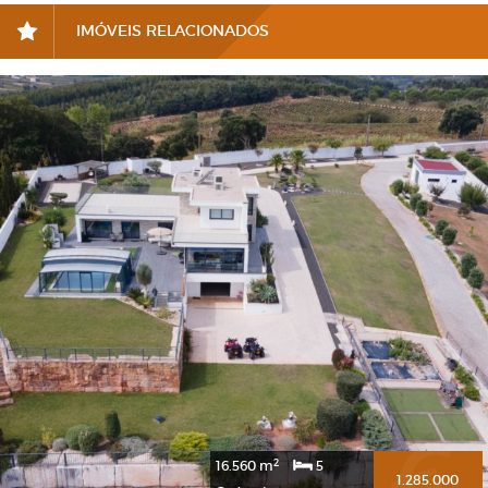
IMÓVEIS RELACIONADOS
2
16.560 m
5
1.285.000