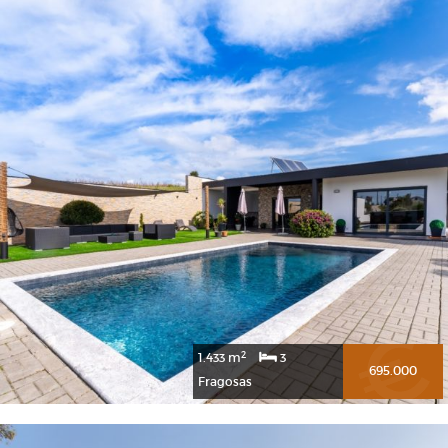
2
1.433 m
3
695.000
Fragosas