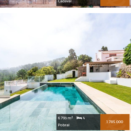
Cadaval
2
6.793 m
4
1.785.000
Pobral