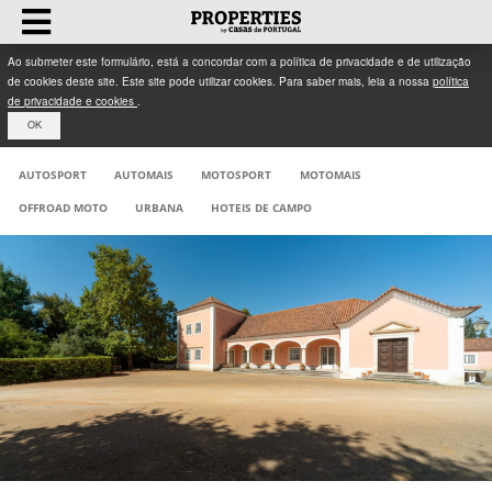
Ao submeter este formulário, está a concordar com a política de privacidade e de utilização
de cookies deste site. Este site pode utilizar cookies. Para saber mais, leia a nossa
política
de privacidade e cookies
.
OK
AUTOSPORT
AUTOMAIS
MOTOSPORT
MOTOMAIS
OFFROAD MOTO
URBANA
HOTEIS DE CAMPO