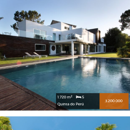
2
1.720 m
5
3.200.000
Quinta do Perú